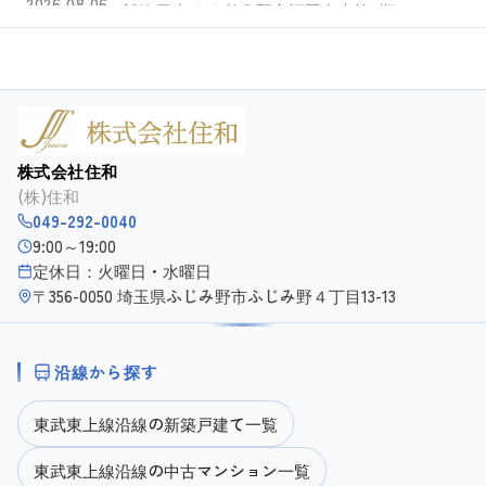
2026.08.06
新築戸建て ふじみ野市福岡中央第7期
価格が変更されました
NEW
→
2026.08.06
新築戸建て 朝霞市根岸台4期
株式会社住和
(株)住和
049-292-0040
価格が変更されました
NEW
9:00～19:00
→
2026.08.06
定休日：火曜日・水曜日
新築戸建て ふじみ野市駒西第6期
〒356-0050 埼玉県ふじみ野市ふじみ野４丁目13-13
価格が変更されました
沿線から探す
NEW
→
2026.08.06
新築戸建て ふじみ野市福岡中央第6期
東武東上線沿線の新築戸建て一覧
東武東上線沿線の中古マンション一覧