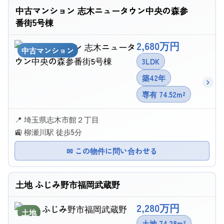
中古マンション 志木ニュータウン中央の森参
番街5号棟
2,680万円
中古マンション
3LDK
築42年
専有 74.52m²
📍 埼玉県志木市館２丁目
🚉 柳瀬川駅 徒歩5分
✉ この物件に問い合わせる
土地 ふじみ野市福岡武蔵野
2,280万円
土地
土地 74.28m²